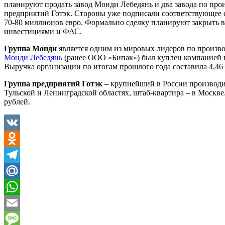
планируют продать завод Монди Лебедянь и два завода по про
предприятий Готэк. Стороны уже подписали соответствующее с
70-80 миллионов евро. Формально сделку планируют закрыть в 
инвестициями и ФАС.
Группа Монди
является одним из мировых лидеров по производ
Монди Лебедянь
(ранее ООО «Бипак») был куплен компанией в 
Выручка организации по итогам прошлого года составила 4,4
Группа предприятий Готэк
– крупнейший в России производит
Тульской и Ленинградской областях, штаб-квартира – в Москве
рублей.
VK
Odnoklassniki
Telegram
Mail.Ru
WhatsApp
Email