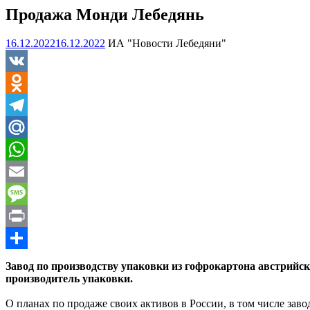
Продажа Монди Лебедянь
16.12.2022
16.12.2022
ИА "Новости Лебедяни"
VK
Odnoklassniki
Telegram
Mail.Ru
WhatsApp
Email
Message
Print
Отправить
Завод по производству упаковки из гофрокартона австрийс
производитель упаковки.
О планах по продаже своих активов в России, в том числе за