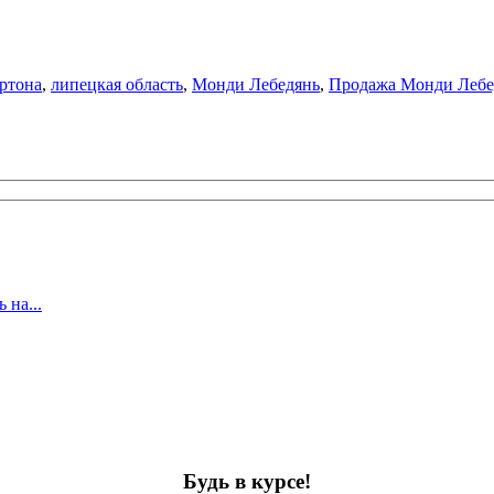
артона
,
липецкая область
,
Монди Лебедянь
,
Продажа Монди Лебе
 на...
Будь в курсе!