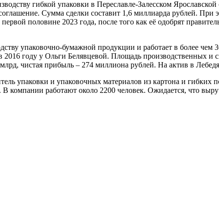
изводству гибкой упаковки в Переславле-Залесском Ярославской
оглашение. Сумма сделки составит 1,6 миллиарда рублей. При э
первой половине 2023 года, после того как её одобрят правите
ству упаковочно-бумажной продукции и работает в более чем 30
2016 году у Ольги Белявцевой. Площадь производственных и скл
6 млрд, чистая прибыль – 274 миллиона рублей. На актив в Ле
ель упаковки и упаковочных материалов из картона и гибких п
. В компании работают около 2200 человек. Ожидается, что выр