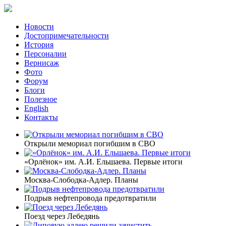
Новости
Достопримечательности
История
Персоналии
Вернисаж
Фото
Форум
Блоги
Полезное
English
Контакты
Открыли мемориал погибшим в СВО
«Орлёнок» им. А.И. Ельшаева. Первые итоги
Москва-Слободка-Адлер. Планы
Подрыв нефтепровода предотвратили
Поезд через Лебедянь