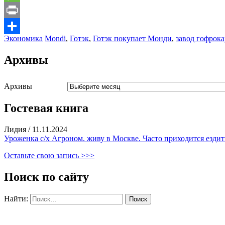
Message
Print
Экономика
Mondi
,
Готэк
,
Готэк покупает Монди
,
завод гофрок
Отправить
Архивы
Архивы
Гостевая книга
Лидия
/
11.11.2024
Уроженка с/х Агроном. живу в Москве. Часто приходится ездить
Оставьте свою запись >>>
Поиск по сайту
Найти: