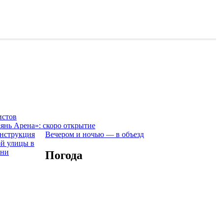
истов
янь Арена»: скоро открытие
Вечером и ночью — в объезд
Погода