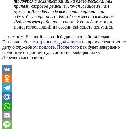
трудятся в администрации на благо региона. Мы
приняли кадровое решение. Роман Иванович нам
нужен в Лебедяни, где все не так хорошо, как
здесь. С завтрашнего дня займет место в команде
Лебедянского района»
, – сказал Игорь Артамонов,
присутствовавший на сессии райсовета депутатов.
Напомним, бывший глава Лебедянского района Роман
Панфилов был
отстранен от должности
на время следствия по
делу о служебном подлоге. После того как будет завершено
следствие и пройдет суд, состоятся выборы главы
Лебедянского района.
VK
Odnoklassniki
Telegram
Mail.Ru
WhatsApp
Email