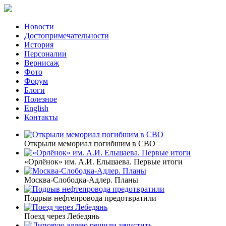
Новости
Достопримечательности
История
Персоналии
Вернисаж
Фото
Форум
Блоги
Полезное
English
Контакты
Открыли мемориал погибшим в СВО
«Орлёнок» им. А.И. Ельшаева. Первые итоги
Москва-Слободка-Адлер. Планы
Подрыв нефтепровода предотвратили
Поезд через Лебедянь