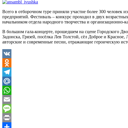
Всего в отборочном туре приняли участие более 300 человек 
предприятий. Фестиваль – конкурс проходил в двух возрастных 
начальником отдела народного творчества и организационно-
В большом гала-концерте, прошедшем на сцене Городского Дво
Задонска, Грязей, посёлка Лев Толстой, сёл Доброе и Красное,
авторские и современные песни, отражающие героическую ист
VK
Odnoklassniki
Telegram
Mail.Ru
WhatsApp
Email
Message
Print