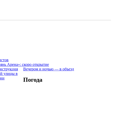
истов
янь Арена»: скоро открытие
Вечером и ночью — в объезд
Погода