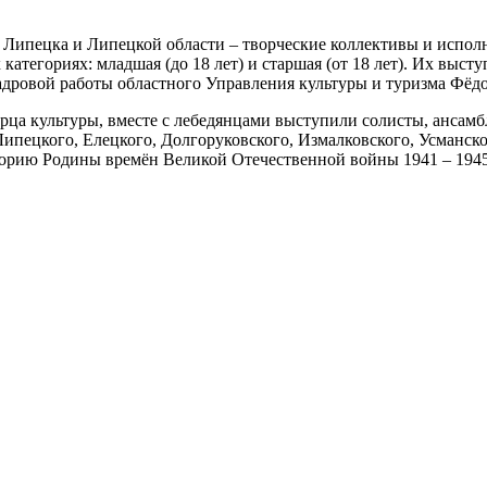
из Липецка и Липецкой области – творческие коллективы и испо
категориях: младшая (до 18 лет) и старшая (от 18 лет). Их выс
кадровой работы областного Управления культуры и туризма Фё
рца культуры, вместе с лебедянцами выступили солисты, ансамб
 Липецкого, Елецкого, Долгоруковского, Измалковского, Усманск
орию Родины времён Великой Отечественной войны 1941 – 1945