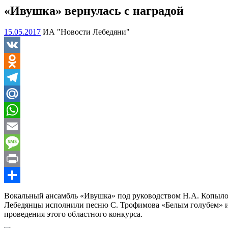
«Ивушка» вернулась с наградой
15.05.2017
ИА "Новости Лебедяни"
VK
Odnoklassniki
Telegram
Mail.Ru
WhatsApp
Email
Message
Print
Отправить
Вокальный ансамбль «Ивушка» под руководством Н.А. Копыло
Лебедянцы исполнили песню С. Трофимова «Белым голубем» и б
проведения этого областного конкурса.