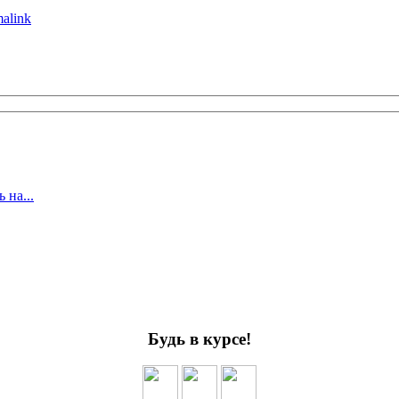
alink
 на...
Будь в курсе!