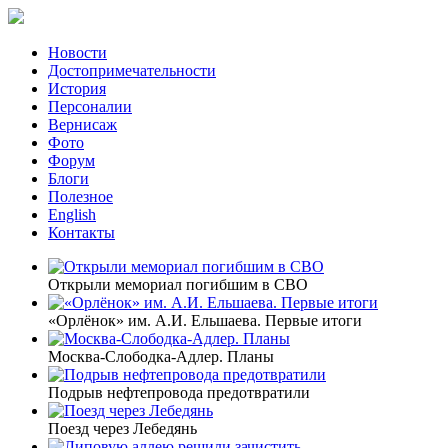
Новости
Достопримечательности
История
Персоналии
Вернисаж
Фото
Форум
Блоги
Полезное
English
Контакты
Открыли мемориал погибшим в СВО
«Орлёнок» им. А.И. Ельшаева. Первые итоги
Москва-Слободка-Адлер. Планы
Подрыв нефтепровода предотвратили
Поезд через Лебедянь