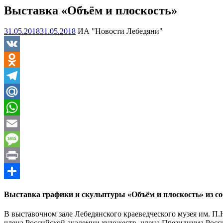
Выставка «Объём и плоскость»
31.05.2018
31.05.2018
ИА "Новости Лебедяни"
VK
Odnoklassniki
Telegram
Mail.Ru
WhatsApp
Email
Message
Print
Отправить
Выставка графики и скульптуры
«Объём и плоскость»
из с
В выставочном зале Лебедянского краеведческого музея им. П
члена Российской академии художеств, члена Президиума Рос