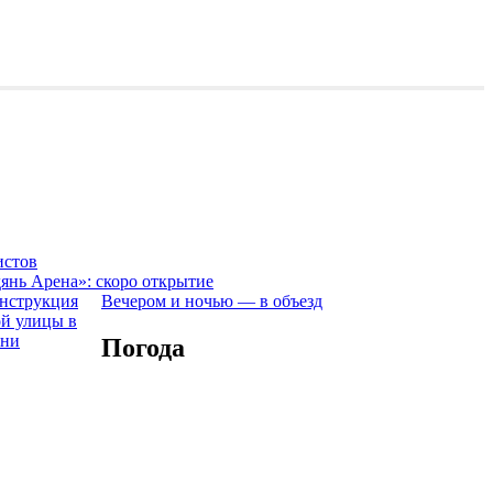
истов
янь Арена»: скоро открытие
Вечером и ночью — в объезд
Погода