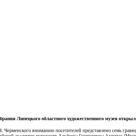
обрания Липецкого областного художественного музея открыл
.Н. Черменского вниманию посетителей представлено семь гравю
сийской академии художеств Альбины Георгиевны Акритас (Моск