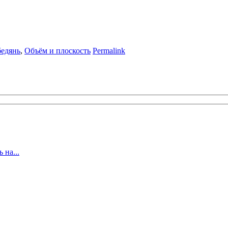
бедянь
,
Объём и плоскость
Permalink
 на...