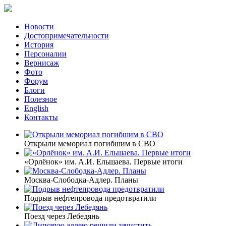
Новости
Достопримечательности
История
Персоналии
Вернисаж
Фото
Форум
Блоги
Полезное
English
Контакты
Открыли мемориал погибшим в СВО
«Орлёнок» им. А.И. Ельшаева. Первые итоги
Москва-Слободка-Адлер. Планы
Подрыв нефтепровода предотвратили
Поезд через Лебедянь