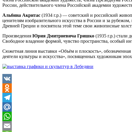
России, действительного члена Российской академии художест
Альбина Акритас
(1934 г.р.) — советский и российский живо
ценителям изобразительного искусства в России и за рубежом,
Древней Греции и посвятила этой теме свои живописные холст
Произведения
Юрия Дмитриевича Гришко
(1935 г.р.) стали
Свободное владение формой, чувство пространства, особый инт
Сюжетная линия выставки «Объём и плоскость», обозначенна
деятели культуры и искусства», посвященных художникам эпох
VK
Odnoklassniki
Telegram
Mail.Ru
WhatsApp