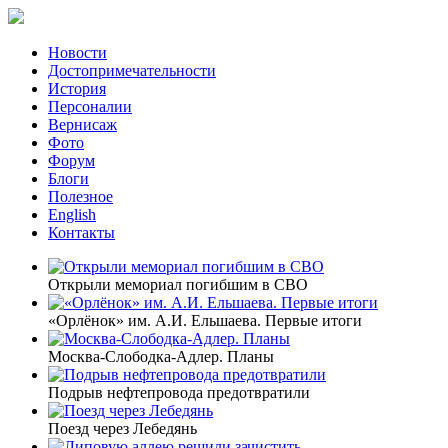
Новости
Достопримечательности
История
Персоналии
Вернисаж
Фото
Форум
Блоги
Полезное
English
Контакты
Открыли мемориал погибшим в СВО
«Орлёнок» им. А.И. Ельшаева. Первые итоги
Москва-Слободка-Адлер. Планы
Подрыв нефтепровода предотвратили
Поезд через Лебедянь