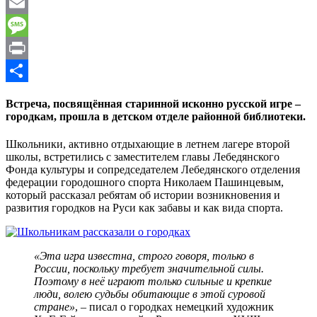
WhatsApp
Email
Message
Print
Отправить
Встреча, посвящённая старинной исконно русской игре –
городкам, прошла в детском отделе районной библиотеки.
Школьники, активно отдыхающие в летнем лагере второй
школы, встретились с заместителем главы Лебедянского
Фонда культуры и сопредседателем Лебедянского отделения
федерации городошного спорта Николаем Пашинцевым,
который рассказал ребятам об истории возникновения и
развития городков на Руси как забавы и как вида спорта.
«Эта игра известна, строго говоря, только в
России, поскольку требует значительной силы.
Поэтому в неё играют только сильные и крепкие
люди, волею судьбы обитающие в этой суровой
стране»
, – писал о городках немецкий художник