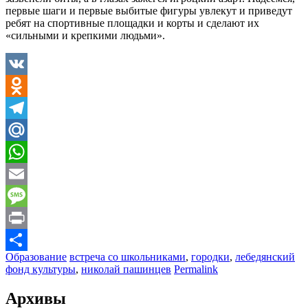
первые шаги и первые выбитые фигуры увлекут и приведут
ребят на спортивные площадки и корты и сделают их
«сильными и крепкими людьми».
VK
Odnoklassniki
Telegram
Mail.Ru
WhatsApp
Email
Message
Print
Образование
встреча со школьниками
,
городки
,
лебедянский
Отправить
фонд культуры
,
николай пашинцев
Permalink
Архивы