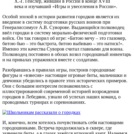
Х.-Г. Гейслер, живший в России в конце XVIII
века и изучавший «Игры и увеселения в России».
Особой эпохой в истории развития городков является их
введение в систему подготовки русских воинов при
Генералиссимусе А.В. Суворове. Выдающийся полководец
ввёл городки в систему морально-физической подготовки
войск. Он так говорил об игре: «Битою мечу – это глазомер,
битою бью – это быстрота, битою выбиваю – это натиск!».
Именно эти качества Суворов считал главными для воина.
Полководец постоянно в обозах возил городошный инвентарь
и на привалах упражнялся вместе с солдатами.
Разобравшись в правилах игры, построив городошные
фигуры и «взвесив» настоящие игровые биты, мальчишки и
девчонки убедились в правоте этих исторических примеров.
Они с большим интересом познакомились с
иллюстрированной современной историей возрождения
городков в Лебедяни, узнали об успехах наших команд, о
проводимых турнирах и соревнованиях.
И, конечно, всем хотелось почувствовать себя настоящими
городошниками. Встреча продолжилась в сквере, где
зазвенели биты, а в глазах зажёгся игроцкий азарт. Надеемся,