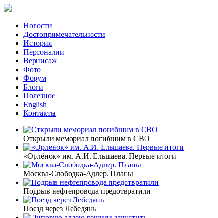
Новости
Достопримечательности
История
Персоналии
Вернисаж
Фото
Форум
Блоги
Полезное
English
Контакты
Открыли мемориал погибшим в СВО
«Орлёнок» им. А.И. Ельшаева. Первые итоги
Москва-Слободка-Адлер. Планы
Подрыв нефтепровода предотвратили
Поезд через Лебедянь