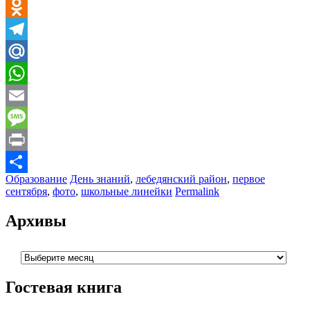
VK
Odnoklassniki
Telegram
Mail.Ru
WhatsApp
Email
Message
Print
Образование
День знаний
,
лебедянский район
,
первое
Отправить
сентября
,
фото
,
школьные линейки
Permalink
Архивы
Архивы
Гостевая книга