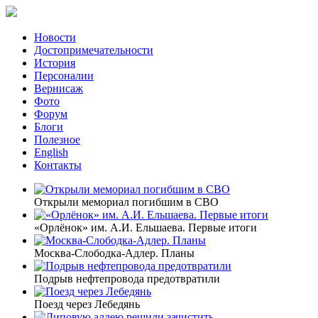
Новости
Достопримечательности
История
Персоналии
Вернисаж
Фото
Форум
Блоги
Полезное
English
Контакты
Открыли мемориал погибшим в СВО
«Орлёнок» им. А.И. Ельшаева. Первые итоги
Москва-Слободка-Адлер. Планы
Подрыв нефтепровода предотвратили
Поезд через Лебедянь