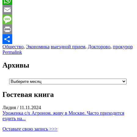
WhatsApp
Email
Message
Print
Общество
,
Экономика
выездной прием
,
Докторово
,
прокурор
Отправить
Permalink
Архивы
Архивы
Гостевая книга
Лидия
/
11.11.2024
Уроженка с/х Агроном. живу в Москве. Часто приходится
ездить на...
Оставьте свою запись >>>