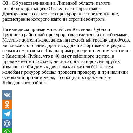
ОЗ «Об увековечивании в Липецкой области памяти
погибших при защите Отечества» в адрес главы
Докторовского сельсовета прокурор внес представление,
рассмотрение которого взято на строгий контроль.
На выездном приёме жителей сел Каменная Лубна и
Грязновка районный прокурор ознакомился с их проблемами.
Местные жители жаловались на неудобный график автобусов,
на плохое состояние дорог и скудный ассортимент в редких
сельских магазинах. Так, например, в единственном магазине
в Каменной Лубне, что в 40 км от районного центра, в
продаже нет ни гвоздей, ни лопат, ни топоров, ни других
товаров, необходимых для сельских жителей. По всем
жалобам прокурор обещал провести проверку и при наличии
оснований принять меры, – сообщили в прокуратуре
Лебедянского района.
VK
Odnoklassniki
Telegram
Mail.Ru