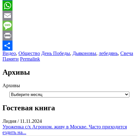
Mail.Ru
WhatsApp
Email
Message
Print
Видео
,
Общество
День Победы
,
Дьяконовы
,
лебедянь
,
Свеча
Отправить
Памяти
Permalink
Архивы
Архивы
Гостевая книга
Лидия
/
11.11.2024
Уроженка с/х Агроном. живу в Москве. Часто приходится
ездить на...