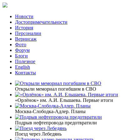
Новости
Достопримечательности
История
Персоналии
Вернисаж
Фото
Форум
Блоги
Полезное
English
Контакты
Открыли мемориал погибшим в СВО
«Орлёнок» им. А.И. Ельшаева. Первые итоги
Москва-Слободка-Адлер. Планы
Подрыв нефтепровода предотвратили
Поезд через Лебедянь