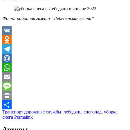
Фото: районная газета “Лебедянские вести”
VK
Odnoklassniki
Telegram
Mail.Ru
WhatsApp
Email
Message
Print
Транспорт
дорожные службы
,
лебедянь
,
снегопад
,
уборка
Отправить
снега
Permalink
Архивы