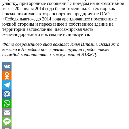
участку, пригородные сообщения с поездом на локомотивной
тяге с 20 января 2014 года были отменены. С тех пор как
вокзал покинуло автотранспортное предприятие ОАО
«Лебедяньавто», до 2014 года арендовавшее помещения с
южной стороны и переехавшее в собственное здание на
территории автоколонны, пассажирская часть
железнодорожного вокзала не используется.
Фото современного вида вокзала: Илья Шпагин.
Эскиз ж-д
вокзала в Лебедяни после реконструкции предоставлен
службой корпоративных коммуникаций ЮВЖД.
VK
Odnoklassniki
Telegram
Mail.Ru
WhatsApp
Email