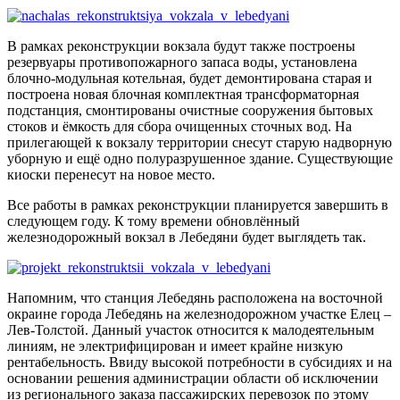
В рамках реконструкции вокзала будут также построены
резервуары противопожарного запаса воды, установлена
блочно-модульная котельная, будет демонтирована старая и
построена новая блочная комплектная трансформаторная
подстанция, смонтированы очистные сооружения бытовых
стоков и ёмкость для сбора очищенных сточных вод. На
прилегающей к вокзалу территории снесут старую надворную
уборную и ещё одно полуразрушенное здание. Существующие
киоски перенесут на новое место.
Все работы в рамках реконструкции планируется завершить в
следующем году. К тому времени обновлённый
железнодорожный вокзал в Лебедяни будет выглядеть так.
Напомним, что станция Лебедянь расположена на восточной
окраине города Лебедянь на железнодорожном участке Елец –
Лев-Толстой. Данный участок относится к малодеятельным
линиям, не электрифицирован и имеет крайне низкую
рентабельность. Ввиду высокой потребности в субсидиях и на
основании решения администрации области об исключении
из регионального заказа пассажирских перевозок по этому