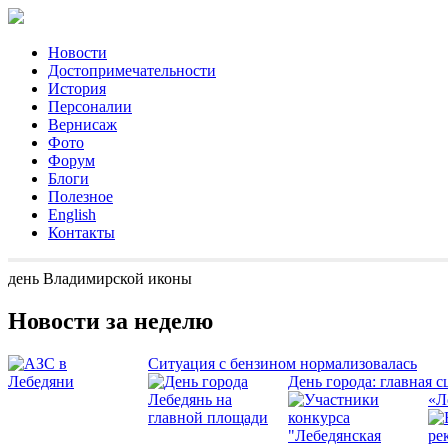
Новости
Достопримечательности
История
Персоналии
Вернисаж
Фото
Форум
Блоги
Полезное
English
Контакты
день Владимирской иконы
Новости за неделю
Ситуация с бензином нормализовалась
День города: главная с
«Л