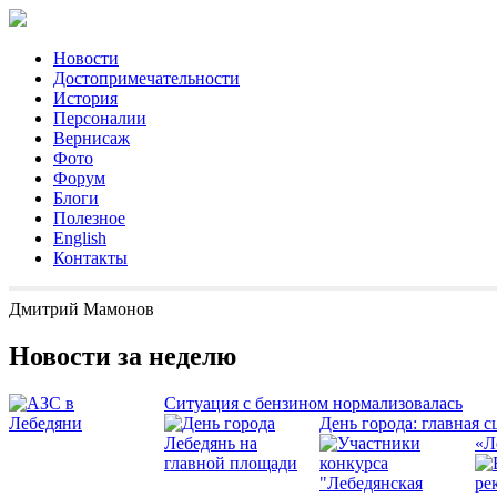
Новости
Достопримечательности
История
Персоналии
Вернисаж
Фото
Форум
Блоги
Полезное
English
Контакты
Дмитрий Мамонов
Новости за неделю
Ситуация с бензином нормализовалась
День города: главная с
«Л