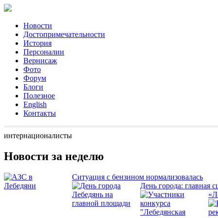
Новости
Достопримечательности
История
Персоналии
Вернисаж
Фото
Форум
Блоги
Полезное
English
Контакты
интернационалисты
Новости за неделю
Ситуация с бензином нормализовалась
День города: главная с
«Л