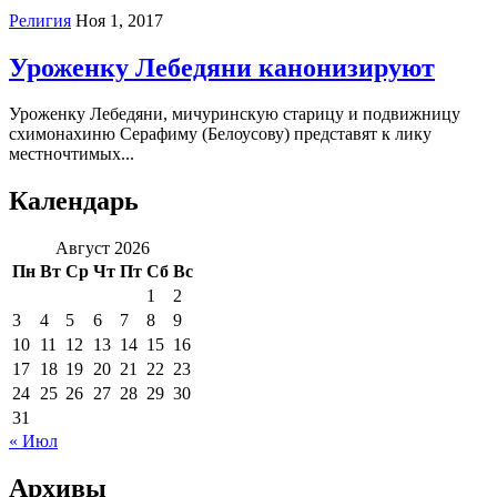
Религия
Ноя 1, 2017
Уроженку Лебедяни канонизируют
Уроженку Лебедяни, мичуринскую старицу и подвижницу
схимонахиню Серафиму (Белоусову) представят к лику
местночтимых...
Календарь
Август 2026
Пн
Вт
Ср
Чт
Пт
Сб
Вс
1
2
3
4
5
6
7
8
9
10
11
12
13
14
15
16
17
18
19
20
21
22
23
24
25
26
27
28
29
30
31
« Июл
Архивы