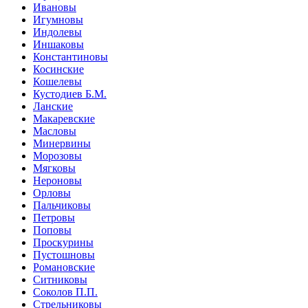
Ивановы
Игумновы
Индолевы
Иншаковы
Константиновы
Косинские
Кошелевы
Кустодиев Б.М.
Ланские
Макаревские
Масловы
Минервины
Морозовы
Мягковы
Нероновы
Орловы
Пальчиковы
Петровы
Поповы
Проскурины
Пустошновы
Романовские
Ситниковы
Соколов П.П.
Стрельниковы