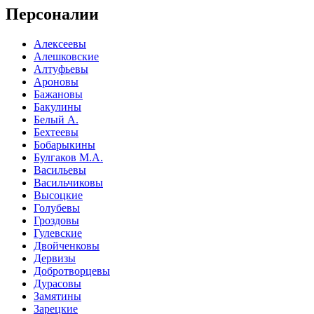
Персоналии
Алексеевы
Алешковские
Алтуфьевы
Ароновы
Бажановы
Бакулины
Белый А.
Бехтеевы
Бобарыкины
Булгаков М.А.
Васильевы
Васильчиковы
Высоцкие
Голубевы
Гроздовы
Гулевские
Двойченковы
Дервизы
Добротворцевы
Дурасовы
Замятины
Зарецкие