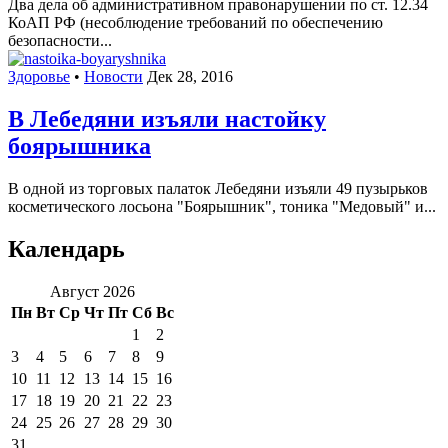
Два дела об административном правонарушении по ст. 12.34
КоАП РФ (несоблюдение требований по обеспечению
безопасности...
Здоровье
•
Новости
Дек 28, 2016
В Лебедяни изъяли настойку
боярышника
В одной из торговых палаток Лебедяни изъяли 49 пузырьков
косметического лосьона "Боярышник", тоника "Медовый" и...
Календарь
Август 2026
Пн
Вт
Ср
Чт
Пт
Сб
Вс
1
2
3
4
5
6
7
8
9
10
11
12
13
14
15
16
17
18
19
20
21
22
23
24
25
26
27
28
29
30
31