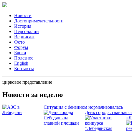
Новости
Достопримечательности
История
Персоналии
Вернисаж
Фото
Форум
Блоги
Полезное
English
Контакты
цирковое представление
Новости за неделю
Ситуация с бензином нормализовалась
День города: главная с
«Л