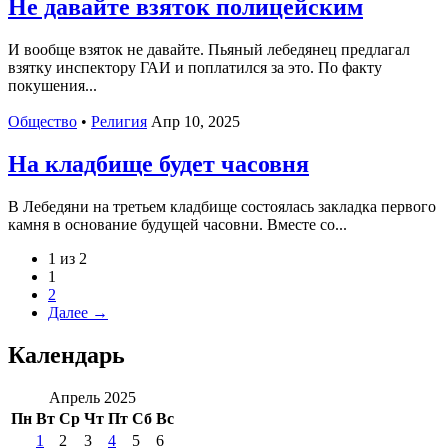
Не давайте взяток полицейским
И вообще взяток не давайте. Пьяный лебедянец предлагал
взятку инспектору ГАИ и поплатился за это. По факту
покушения...
Общество
•
Религия
Апр 10, 2025
На кладбище будет часовня
В Лебедяни на третьем кладбище состоялась закладка первого
камня в основание будущей часовни. Вместе со...
1 из 2
1
2
Далее →
Календарь
Апрель 2025
Пн
Вт
Ср
Чт
Пт
Сб
Вс
1
2
3
4
5
6