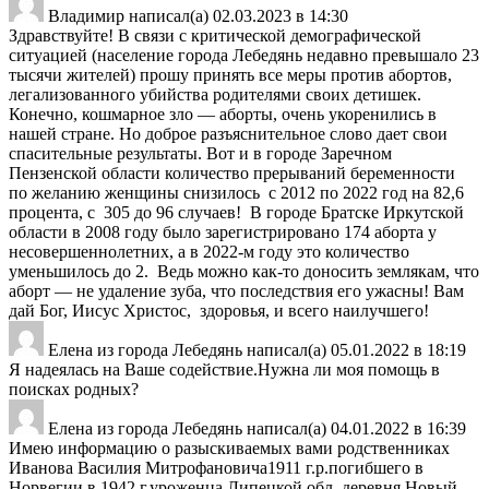
Владимир
написал(а)
02.03.2023
в
14:30
Здравствуйте! В связи с критической демографической
ситуацией (население города Лебедянь недавно превышало 23
тысячи жителей) прошу принять все меры против абортов,
легализованного убийства родителями своих детишек.
Конечно, кошмарное зло — аборты, очень укоренились в
нашей стране. Но доброе разъяснительное слово дает свои
спасительные результаты. Вот и в городе Заречном
Пензенской области количество прерываний беременности
по желанию женщины снизилось с 2012 по 2022 год на 82,6
процента, с 305 до 96 случаев! В городе Братске Иркутской
области в 2008 году было зарегистрировано 174 аборта у
несовершеннолетних, а в 2022-м году это количество
уменьшилось до 2. Ведь можно как-то доносить землякам, что
аборт — не удаление зуба, что последствия его ужасны! Вам
дай Бог, Иисус Христос, здоровья, и всего наилучшего!
Елена
из города
Лебедянь
написал(а)
05.01.2022
в
18:19
Я надеялась на Ваше содействие.Нужна ли моя помощь в
поисках родных?
Елена
из города
Лебедянь
написал(а)
04.01.2022
в
16:39
Имею информацию о разыскиваемых вами родственниках
Иванова Василия Митрофановича1911 г.р.погибшего в
Норвегии в 1942 г.уроженца Липецкой обл .деревня Новый