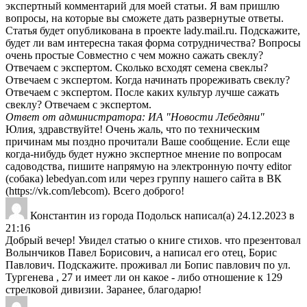
экспертный комментарий для моей статьи. Я вам пришлю
вопросы, на которые вы сможете дать развернутые ответы.
Статья будет опубликована в проекте lady.mail.ru. Подскажите,
будет ли вам интересна такая форма сотрудничества? Вопросы
очень простые Совместно с чем можно сажать свеклу?
Отвечаем с экспертом. Сколько всходят семена свеклы?
Отвечаем с экспертом. Когда начинать прореживать свеклу?
Отвечаем с экспертом. После каких культур лучше сажать
свеклу? Отвечаем с экспертом.
Ответ от администратора: ИА "Новости Лебедяни"
Юлия, здравствуйте! Очень жаль, что по техническим
причинам мы поздно прочитали Ваше сообщение. Если еще
когда-нибудь будет нужно экспертное мнение по вопросам
садоводства, пишите напрямую на электронную почту editor
(собака) lebedyan.com или через группу нашего сайта в ВК
(https://vk.com/lebcom). Всего доброго!
Константин
из города
Подольск
написал(а)
24.12.2023
в
21:16
Добрый вечер! Увидел статью о книге стихов. что презентовал
Волынчиков Павел Борисович, а написал его отец, Борис
Павлович. Подскажите. проживал ли Бопис павлович по ул.
Тургенева , 27 и имеет ли он какое - либо отношение к 129
стрелковой дивизии. Заранее, благодарю!