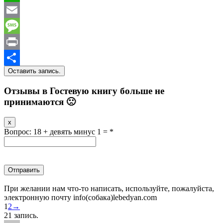
WhatsApp
Email
Message
Print
Отправить
Отзывы в Гостевую книгу больше не
принимаются 🙁
Скрыть
x
эту
Вопрос: 18 + девять минyc 1 =
*
форму.
При желании нам что-то написать, используйте, пожалуйста,
электронную почту info(coбaкa)lebedyan.com
Навигация
1
2
→
по
21 запись.