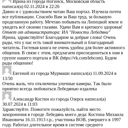
Ирина
из города
Ногинск, Московская область
написал(а)
02.11.2024
в
22:26
Давно и с удовольствием читаю Ваш портал. Изучила почти
все публикации. Спасибо Вам за Ваш труд, за большую
проделанную работу. Мечтаю побывать на Липецкой земле и
увидеть всё своими глазами. Удачи Вам и крепкого здоровья!
Ответ от администратора: ИА "Новости Лебедяни"
Ирина, здравствуйте! Благодарим за добрые слова! Очень
рады, что у нас есть такой внимательный и благодарный
читатель. Гостевая книга не очень удобна для более активного
общения. В связи с этим, предлагаем присоединиться к нам в
группе нашего портала в ВК (https://vk.com/lebcom). Будем
рады общению!
Евгений
из города
Мурмаши
написал(а)
11.09.2024
в
13:50
Очень жаль, что отключены уличные камеры. Так было
приятно всегда любоваться Лебедянью издалека
Александр Костин
из города
Озерск
написал(а)
30.07.2024
в
11:03
Здравствуйте. Помогите пожалуйста, найти место
захоронения в городе Лебедянь моего деда: Костина Михаила
Ивановича 16.11.1913 г.р., участника ВОВ, умершего в 1997
году. Работал длительное время в системе среднего