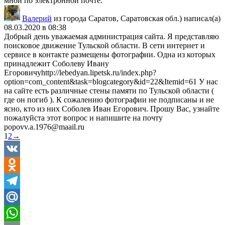
мной по электронной почте.
Валерий
из города
Саратов, Саратовская обл.)
написал(а)
08.03.2020
в
08:38
Добрый день уважаемая администрация сайта. Я представляю
поисковое движение Тульской области. В сети интернет и
сервисе в контакте размещены фотографии. Одна из которых
принадлежит Соболеву Ивану
Егоровичуhttp://lebedyan.lipetsk.ru/index.php?
option=com_content&task=blogcategory&id=22&Itemid=61 У нас
на сайте есть различные стены памяти по Тульской области (
где он погиб ). К сожалению фотографии не подписаны и не
ясно, кто из них Соболев Иван Егорович. Прошу Вас, узнайте
пожалуйста этот вопрос и напишите на почту
popovv.a.1976@maail.ru
Навигация
1
2
→
по
списку
гостевой
VK
книги
Odnoklassniki
Telegram
Mail.Ru