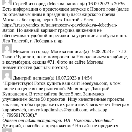
Сергей
из города
Москва
написал(а)
16.09.2023
в
20:36
Есть информация о предстоящем запуске с Нового года (далее
по отдельным дням в праздники) пассажирского поезда
Москва - Белгород, через Лев Толстой - Елец
https://t.rasp.yandex.ru/train/moscow-paveletskaya--lebedyan-
station. Но данный вариант графика движения не
обеспечивает удобной пересадки на утренние автобусы в пгт.
Лев Толстой, г. Лебедянь и др.
Михаил
из города
Москва
написал(а)
19.08.2023
в
17:13
Тихон Чурилин, поэт, похоронен на Новодевичьем кладбище,
в колумбарии, секция #71. Фото на сайте Могилы
знаменитостей (могилы поэтов).
Дмитрий
написал(а)
16.07.2023
в
14:54
"Приветствую! Готов купить ваш сайт lebedyan.com, в том
числе по цене выше рыночной. Меня зовут Дмитрий
Купрацевич. В теме сайтов более 5 лет. Занимался
улучшением более 50 проектов. Ищу качественные проекты,
как ваш, чтобы продолжить их развитие. Связь через Телеграм
kupratsevich, почту kupdimsites@gmail.com, whatsapp
(+79959176538)."
Ответ от администратора: ИА "Новости Лебедяни"
Дмитрий, спасибо за предложение! Но сайт не продается.