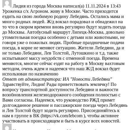
списку
гостевой
Лидия
из города
Москва
написал(а)
11.11.2024
в
13:43
книги
Уроженка с/х Агроном. живу в Москве. Часто приходится
ездить на свою любимую родину Лебедянь. Остались мама и
много родных людей. Ж/д вокзал порадовал и обнадежил на
то что в скором времени вновь регулярно будут ходить поезда
до Москвы. Автобусный маршрут Липецк-Москва, довольно
утомительная поездка особенно с детьми или животными, не
говоря уже о пожилых людях. Пробные праздничные подачи
поезда, в корне не меняют ситуацию. Жители Лебедяни, да и
не только Лебедяни, Лев Толстой, Лутошкино и т.д. также
испытывают массу неудобств с отменной поезда. Времена
меняются, многие сейчас ездят на работу в Москву вахтовым
методом, очень ждем и надеемся что наш Ж/Д вокзал будет
использован по назначению
Ответ от администратора: ИА "Новости Лебедяни"
Здравствуйте, Лидия! Рады приветствовать землячку! По
вопросу транспортной доступности Лебедяни и важности
возобновления железнодорожного сообщения полностью с
Вами согласны. Надеемся, что руководство РЖД примет
долгожданное решение и пассажирские поезда через Лебедянь
и Лев Толстой будут ходить регулярно. Присоединяйтесь к
нам в группе в ВК (https://vk.com/lebcom ), чтобы активнее
участвовать в происходящем и быть в курсе всех новостей.