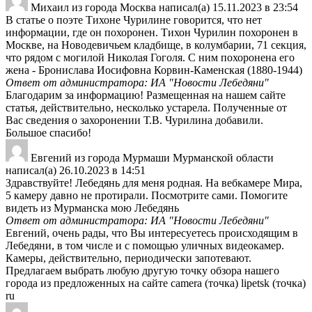
Михаил
из города
Москва
написал(а)
15.11.2023
в
23:54
В статье о поэте Тихоне Чурилине говорится, что нет
информации, где он похоронен. Тихон Чурилин похоронен в
Москве, на Новодевичьем кладбище, в колумбарии, 71 секция,
что рядом с могилой Николая Гоголя. С ним похоронена его
жена - Бронислава Иосифовна Корвин-Каменская (1880-1944)
Ответ от администратора: ИА "Новости Лебедяни"
Благодарим за информацию! Размещенная на нашем сайте
статья, действительно, несколько устарела. Полученные от
Вас сведения о захоронении Т.В. Чурилина добавили.
Большое спасибо!
Евгений
из города
Мурмаши Мурманской области
написал(а)
26.10.2023
в
14:51
Здравствуйте! Лебедянь для меня родная. На вебкамере Мира,
5 камеру давно не протирали. Посмотрите сами. Помогите
видеть из Мурманска мою Лебедянь
Ответ от администратора: ИА "Новости Лебедяни"
Евгений, очень рады, что Вы интересуетесь происходящим в
Лебедяни, в том числе и с помощью уличных видеокамер.
Камеры, действительно, периодически запотевают.
Предлагаем выбрать любую другую точку обзора нашего
города из предложенных на сайте camera (точка) lipetsk (точка)
ru