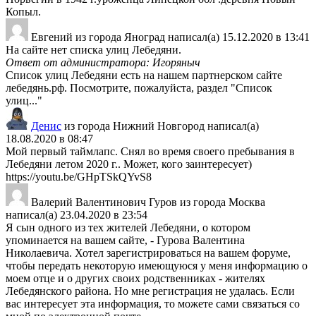
Копыл.
Евгений
из города
Яноград
написал(а)
15.12.2020
в
13:41
На сайте нет списка улиц Лебедяни.
Ответ от администратора: Игоряныч
Список улиц Лебедяни есть на нашем партнерском сайте
лебедянь.рф. Посмотрите, пожалуйста, раздел "Список
улиц..."
Денис
из города
Нижний Новгород
написал(а)
18.08.2020
в
08:47
Мой первый таймлапс. Снял во время своего пребывания в
Лебедяни летом 2020 г.. Может, кого заинтересует)
https://youtu.be/GHpTSkQYvS8
Валерий Валентинович Гуров
из города
Москва
написал(а)
23.04.2020
в
23:54
Я сын одного из тех жителей Лебедяни, о котором
упоминается на вашем сайте, - Гурова Валентина
Николаевича. Хотел зарегистрироваться на вашем форуме,
чтобы передать некоторую имеющуюся у меня информацию о
моем отце и о других своих родственниках - жителях
Лебедянского района. Но мне регистрация не удалась. Если
вас интересует эта информация, то можете сами связаться со