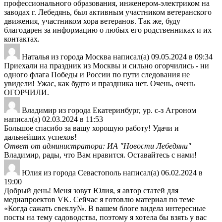
профессионального образования, инженером-электриком на
заводах г. Лебедянь, был активным участником ветеранского
движения, участником хора ветеранов. Так же, буду
благодарен за информацию о любых его родственниках и их
контактах.
Наталья
из города
Москва
написал(а)
09.05.2024
в
09:34
Приехали на праздник из Москвы и сильно огорчились - ни
одного флага Победы и России по пути следования не
увидели! Ужас, как будто и праздника нет. Очень, очень
ОГОРЧИЛИ.
Владимир
из города
Екатеринбург, ур. с-з Агроном
написал(а)
02.03.2024
в
11:53
Большое спасибо за вашу хорошую работу! Удачи и
дальнейших успехов!
Ответ от администратора: ИА "Новости Лебедяни"
Владимир, рады, что Вам нравится. Оставайтесь с нами!
Юлия
из города
Севастополь
написал(а)
06.02.2024
в
19:00
Добрый день! Меня зовут Юлия, я автор статей для
медиапроектов VK. Сейчас я готовлю материал по теме
«Когда сажать свеклу№. В вашем блоге видела интересные
посты на тему садоводства, поэтому я хотела бы взять у вас