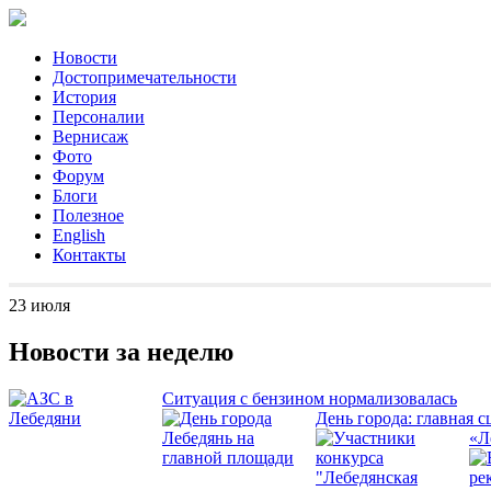
Новости
Достопримечательности
История
Персоналии
Вернисаж
Фото
Форум
Блоги
Полезное
English
Контакты
23 июля
Новости за неделю
Ситуация с бензином нормализовалась
День города: главная с
«Л