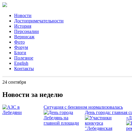
Новости
Достопримечательности
История
Персоналии
Вернисаж
Фото
Форум
Блоги
Полезное
English
Контакты
24 сентября
Новости за неделю
Ситуация с бензином нормализовалась
День города: главная с
«Л