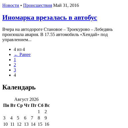
Новости
•
Происшествия
Май 31, 2016
Иномарка врезалась в автобус
Вчера на автодороге Становое – Троекурово – Лебедянь
произошла авария. В 17.55 автомобиль «Хендай» под
управлением...
4 из 4
← Ранее
1
2
3
4
Календарь
Август 2026
Пн
Вт
Ср
Чт
Пт
Сб
Вс
1
2
3
4
5
6
7
8
9
10
11
12
13
14
15
16