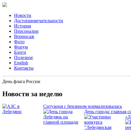
Новости
Достопримечательности
История
Персоналии
Вернисаж
Фото
Форум
Блоги
Полезное
English
Контакты
День флага России
Новости за неделю
Ситуация с бензином нормализовалась
День города: главная с
«Л