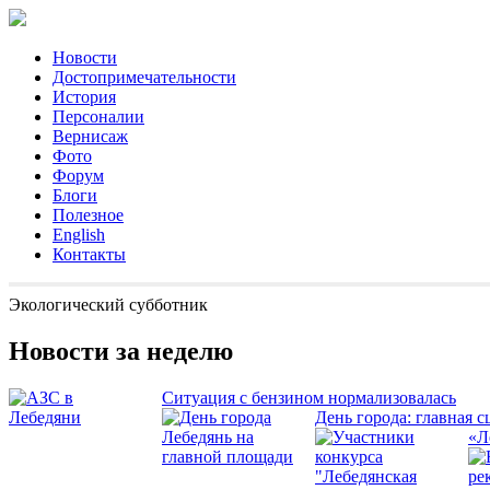
Новости
Достопримечательности
История
Персоналии
Вернисаж
Фото
Форум
Блоги
Полезное
English
Контакты
Экологический субботник
Новости за неделю
Ситуация с бензином нормализовалась
День города: главная с
«Л