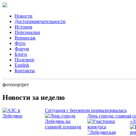
Новости
Достопримечательности
История
Персоналии
Вернисаж
Фото
Форум
Блоги
Полезное
English
Контакты
фотопортрет
Новости за неделю
Ситуация с бензином нормализовалась
День города: главная с
«Л