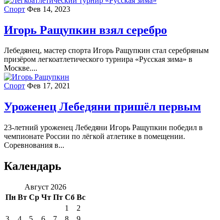
Спорт
Фев 14, 2023
Игорь Ращупкин взял серебро
Лебедянец, мастер спорта Игорь Ращупкин стал серебряным
призёром легкоатлетического турнира «Русская зима» в
Москве....
Спорт
Фев 17, 2021
Уроженец Лебедяни пришёл первым
23-летний уроженец Лебедяни Игорь Ращупкин победил в
чемпионате России по лёгкой атлетике в помещении.
Соревнования в...
Календарь
Август 2026
Пн
Вт
Ср
Чт
Пт
Сб
Вс
1
2
3
4
5
6
7
8
9