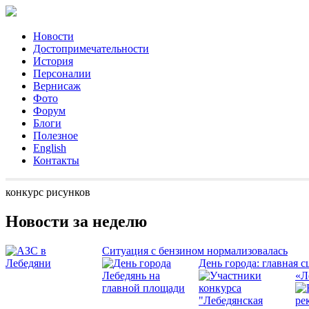
Новости
Достопримечательности
История
Персоналии
Вернисаж
Фото
Форум
Блоги
Полезное
English
Контакты
конкурс рисунков
Новости за неделю
Ситуация с бензином нормализовалась
День города: главная с
«Л