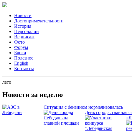
Новости
Достопримечательности
История
Персоналии
Вернисаж
Фото
Форум
Блоги
Полезное
English
Контакты
лето
Новости за неделю
Ситуация с бензином нормализовалась
День города: главная с
«Л