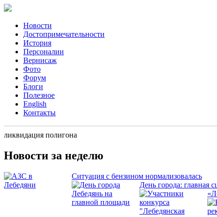
Новости
Достопримечательности
История
Персоналии
Вернисаж
Фото
Форум
Блоги
Полезное
English
Контакты
ликвидация полигона
Новости за неделю
Ситуация с бензином нормализовалась
День города: главная с
«Л