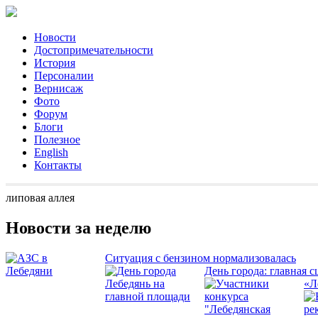
Новости
Достопримечательности
История
Персоналии
Вернисаж
Фото
Форум
Блоги
Полезное
English
Контакты
липовая аллея
Новости за неделю
Ситуация с бензином нормализовалась
День города: главная с
«Л