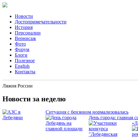
Новости
Достопримечательности
История
Персоналии
Вернисаж
Фото
Форум
Блоги
Полезное
English
Контакты
Ляжня России
Новости за неделю
Ситуация с бензином нормализовалась
День города: главная с
«Л