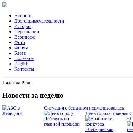
Новости
Достопримечательности
История
Персоналии
Вернисаж
Фото
Форум
Блоги
Полезное
English
Контакты
Надежда Валь
Новости за неделю
Ситуация с бензином нормализовалась
День города: главная с
«Л