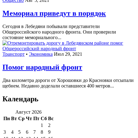
Общество
Авг 5, 2021
Мемориал приведут в порядок
Сегодня в Лебедяни побывали представители
Общероссийского народного фронта. Они проверили
состояние мемориального...
Транспорт
•
Экономика
Июл 29, 2021
Помог народный фронт
Два километра дороги от Хорошовки до Красновки отсыпали
щебнем. Недавно доделали оставшиеся 400 метров...
Календарь
Август 2026
Пн
Вт
Ср
Чт
Пт
Сб
Вс
1
2
3
4
5
6
7
8
9