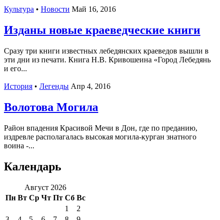
Культура
•
Новости
Май 16, 2016
Изданы новые краеведческие книги
Сразу три книги известных лебедянских краеведов вышли в
эти дни из печати. Книга Н.В. Кривошеина «Город Лебедянь
и его...
История
•
Легенды
Апр 4, 2016
Волотова Могила
Район впадения Красивой Мечи в Дон, где по преданию,
издревле располагалась высокая могила-курган знатного
воина -...
Календарь
Август 2026
Пн
Вт
Ср
Чт
Пт
Сб
Вс
1
2
3
4
5
6
7
8
9