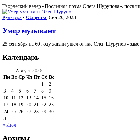
Творческий вечер «Последняя поэма Олега Шурупова», посвящённ
Культура
•
Общество
Сен 26, 2023
Умер музыкант
25 сентября на 60 году жизни ушел от нас Олег Шурупов - заме
Календарь
Август 2026
Пн
Вт
Ср
Чт
Пт
Сб
Вс
1
2
3
4
5
6
7
8
9
10
11
12
13
14
15
16
17
18
19
20
21
22
23
24
25
26
27
28
29
30
31
« Июл
Архивы