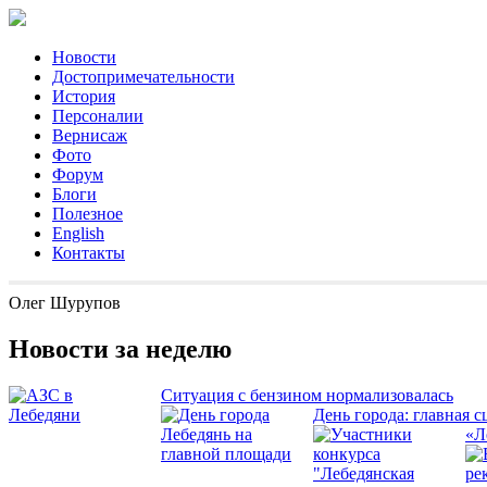
Новости
Достопримечательности
История
Персоналии
Вернисаж
Фото
Форум
Блоги
Полезное
English
Контакты
Олег Шурупов
Новости за неделю
Ситуация с бензином нормализовалась
День города: главная с
«Л