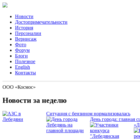
Новости
Достопримечательности
История
Персоналии
Вернисаж
Фото
Форум
Блоги
Полезное
English
Контакты
ООО «Космос»
Новости за неделю
Ситуация с бензином нормализовалась
День города: главная с
«Л