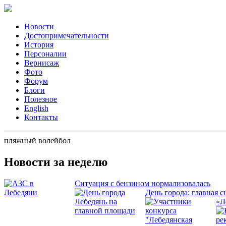
Новости
Достопримечательности
История
Персоналии
Вернисаж
Фото
Форум
Блоги
Полезное
English
Контакты
пляжный волейбол
Новости за неделю
Ситуация с бензином нормализовалась
День города: главная с
«Л