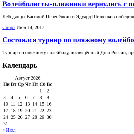
Волейболисты-пляжники вернулись с п
Лебедянцы Василий Перепёлкин и Эдуард Шишенков победили 
Спорт
Июн 14, 2017
Состоялся турнир по пляжному волейб
Турнир по пляжному волейболу, посвящённый Дню России, пр
Календарь
Август 2026
Пн
Вт
Ср
Чт
Пт
Сб
Вс
1
2
3
4
5
6
7
8
9
10
11
12
13
14
15
16
17
18
19
20
21
22
23
24
25
26
27
28
29
30
31
« Июл