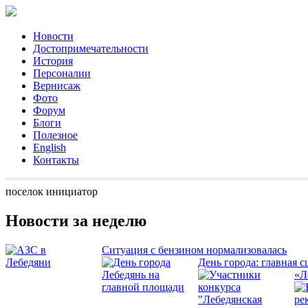
Новости
Достопримечательности
История
Персоналии
Вернисаж
Фото
Форум
Блоги
Полезное
English
Контакты
поселок инициатор
Новости за неделю
Ситуация с бензином нормализовалась
День города: главная с
«Л