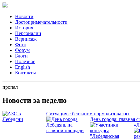
Новости
Достопримечательности
История
Персоналии
Вернисаж
Фото
Форум
Блоги
Полезное
English
Контакты
пропал
Новости за неделю
Ситуация с бензином нормализовалась
День города: главная с
«Л