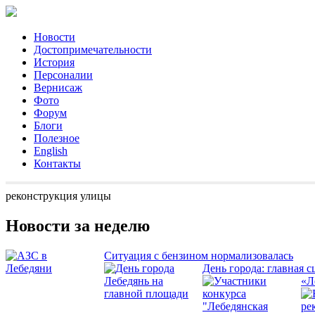
Новости
Достопримечательности
История
Персоналии
Вернисаж
Фото
Форум
Блоги
Полезное
English
Контакты
реконструкция улицы
Новости за неделю
Ситуация с бензином нормализовалась
День города: главная с
«Л