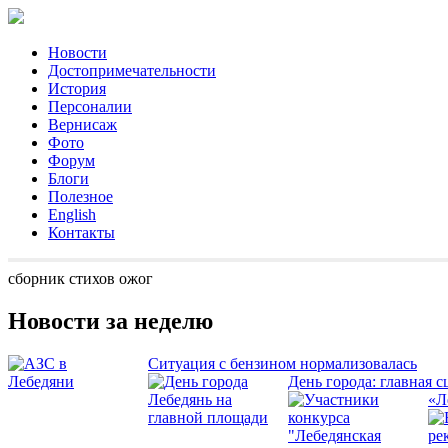
Новости
Достопримечательности
История
Персоналии
Вернисаж
Фото
Форум
Блоги
Полезное
English
Контакты
сборник стихов ожог
Новости за неделю
Ситуация с бензином нормализовалась
День города: главная с
«Л