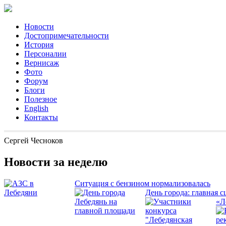
Новости
Достопримечательности
История
Персоналии
Вернисаж
Фото
Форум
Блоги
Полезное
English
Контакты
Сергей Чесноков
Новости за неделю
Ситуация с бензином нормализовалась
День города: главная с
«Л