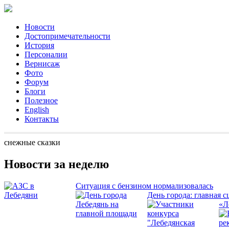
Новости
Достопримечательности
История
Персоналии
Вернисаж
Фото
Форум
Блоги
Полезное
English
Контакты
снежные сказки
Новости за неделю
Ситуация с бензином нормализовалась
День города: главная с
«Л