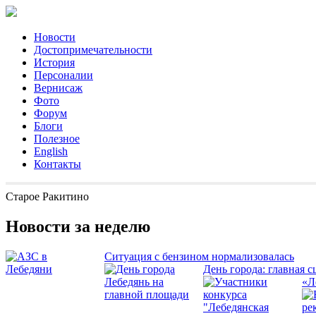
Новости
Достопримечательности
История
Персоналии
Вернисаж
Фото
Форум
Блоги
Полезное
English
Контакты
Старое Ракитино
Новости за неделю
Ситуация с бензином нормализовалась
День города: главная с
«Л