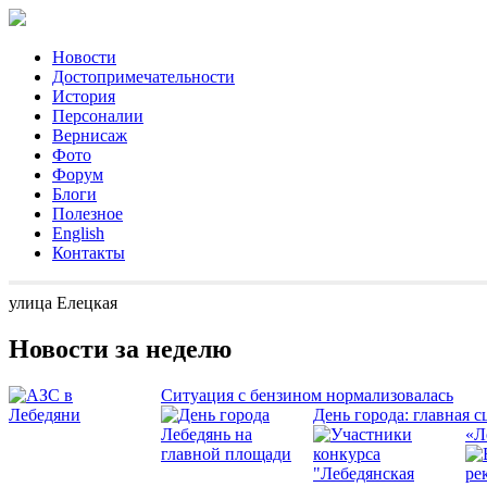
Новости
Достопримечательности
История
Персоналии
Вернисаж
Фото
Форум
Блоги
Полезное
English
Контакты
улица Елецкая
Новости за неделю
Ситуация с бензином нормализовалась
День города: главная с
«Л