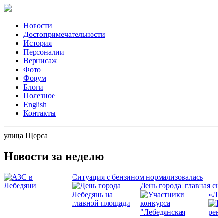
Новости
Достопримечательности
История
Персоналии
Вернисаж
Фото
Форум
Блоги
Полезное
English
Контакты
улица Щорса
Новости за неделю
Ситуация с бензином нормализовалась
День города: главная с
«Л