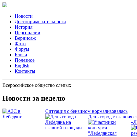
Новости
Достопримечательности
История
Персоналии
Вернисаж
Фото
Форум
Блоги
Полезное
English
Контакты
Всероссийское общество слепых
Новости за неделю
Ситуация с бензином нормализовалась
День города: главная с
«Л