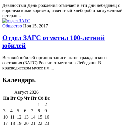
Девяностый День рождения отмечает в эти дни лебедянец с
воронежскими корнями, известный хлебороб и заслуженный
ветеран...
Общество
Ноя 15, 2017
Отдел ЗАГС отметил 100-летний
юбилей
Вековой юбилей органов записи актов гражданского
состояния (ЗАГС) России отметили в Лебедяни. В
краеведческом музее им....
Календарь
Август 2026
Пн
Вт
Ср
Чт
Пт
Сб
Вс
1
2
3
4
5
6
7
8
9
10
11
12
13
14
15
16
17
18
19
20
21
22
23