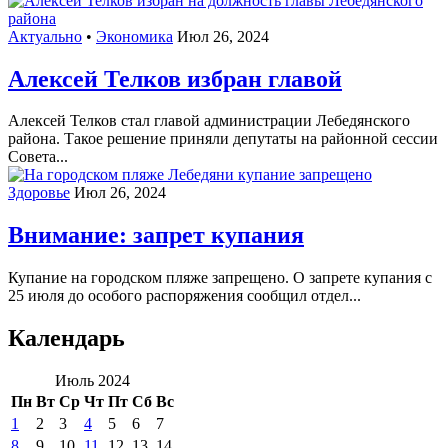
Актуально
•
Экономика
Июл 26, 2024
Алексей Телков избран главой
Алексей Телков стал главой администрации Лебедянского
района. Такое решение приняли депутаты на районной сессии
Совета...
Здоровье
Июл 26, 2024
Внимание: запрет купания
Купание на городском пляже запрещено. О запрете купания с
25 июля до особого распоряжения сообщил отдел...
Календарь
Июль 2024
Пн
Вт
Ср
Чт
Пт
Сб
Вс
1
2
3
4
5
6
7
8
9
10
11
12
13
14