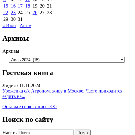
15
16
17
18
19
20
21
22
23
24
25
26
27
28
29
30
31
« Июн
Авг »
Архивы
Архивы
Гостевая книга
Лидия
/
11.11.2024
Уроженка с/х Агроном. живу в Москве. Часто приходится
ездить на...
Оставьте свою запись >>>
Поиск по сайту
Найти: