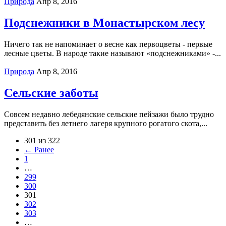
Природа
Апр 8, 2016
Подснежники в Монастырском лесу
Ничего так не напоминает о весне как первоцветы - первые
лесные цветы. В народе такие называют «подснежниками» -...
Природа
Апр 8, 2016
Сельские заботы
Совсем недавно лебедянские сельские пейзажи было трудно
представить без летнего лагеря крупного рогатого скота,...
301 из 322
← Ранее
1
…
299
300
301
302
303
…