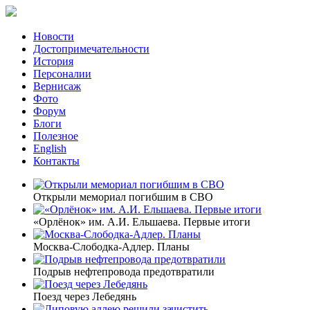
Новости
Достопримечательности
История
Персоналии
Вернисаж
Фото
Форум
Блоги
Полезное
English
Контакты
Открыли мемориал погибшим в СВО
«Орлёнок» им. А.И. Ельшаева. Первые итоги
Москва-Слободка-Адлер. Планы
Подрыв нефтепровода предотвратили
Поезд через Лебедянь